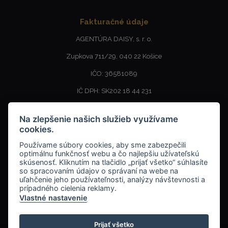
Fakturačné údaje
AGENTÚRA DAISY, s. r. o.
Zupkova 711/29, 040 22 Košice
IČO: 36581089
IČ DPH: SK202 18 44 231
SKLAD - Výdajné miesto
Na zlepšenie našich služieb využívame
cookies.
AGENTÚRA DAISY, s. r. o.
Používame súbory cookies, aby sme zabezpečili
MEDENÁ 3, 040 17 KOŠICE BARCA
optimálnu funkčnosť webu a čo najlepšiu užívateľskú
skúsenosť. Kliknutím na tlačidlo „prijať všetko“ súhlasíte
so spracovaním údajov o správaní na webe na
uľahčenie jeho používateľnosti, analýzy návštevnosti a
+421
910657843
prípadného cielenia reklamy.
Vlastné nastavenie
info@keygency.sk
Prijať všetko