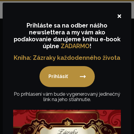
Objednávky na tel.č.:
+421
910657843
alebo e-mail:
Jazyk:
SK
info@keygency.sk
×
Prihláste sa
na odber nášho
newslettera
a my vám ako
poďakovanie
darujeme knihu e-book
0,00
€
úplne
ZADARMO
!
Kniha: Zázraky každodenného života
Prihlásiť
Pokladnica
Po prihlasení vám bude vygenerovaný jedinečný
link na jeho stiahnutie.