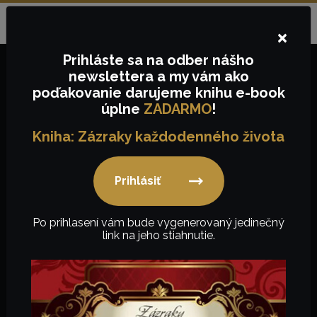
Objednávky na tel.č.:
+421
910657843
alebo e-mail:
Jazyk:
SK
info@keygency.sk
×
Prihláste sa
na odber nášho
newslettera
a my vám ako
poďakovanie
darujeme knihu e-book
0,00
€
úplne
ZADARMO
!
Kniha: Zázraky každodenného života
Prihlásiť
Mobiliár
Po prihlasení vám bude vygenerovaný jedinečný
link na jeho stiahnutie.