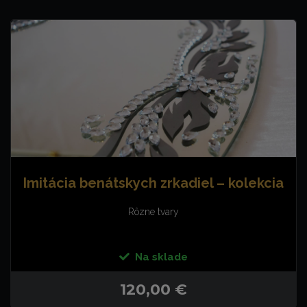
Imitácia benátskych zrkadiel – kolekcia
Rôzne tvary
Na sklade
120,00 €