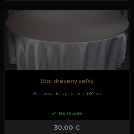
Stôl drevený veľký
Banketový stôl s priemerom 180 cm
Na sklade
30,00 €