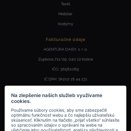
Textil
Mobiliár
Kostýmy
Fakturačné údaje
AGENTÚRA DAISY, s. r. o.
Zupkova 711/29, 040 22 Košice
IČO: 36581089
IČ DPH: SK202 18 44 231
SKLAD - Výdajné miesto
Na zlepšenie našich služieb využívame
cookies.
AGENTÚRA DAISY, s. r. o.
Používame súbory cookies, aby sme zabezpečili
MEDENÁ 3, 040 17 KOŠICE BARCA
optimálnu funkčnosť webu a čo najlepšiu užívateľskú
skúsenosť. Kliknutím na tlačidlo „prijať všetko“ súhlasíte
so spracovaním údajov o správaní na webe na
uľahčenie jeho používateľnosti, analýzy návštevnosti a