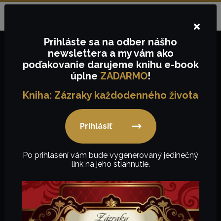
Objednávky na tel.č.:
+421
910657843
alebo e-mail:
Jazyk:
SK
info@keygency.sk
×
Prihláste sa
na odber nášho
newslettera
a my vám ako
poďakovanie
darujeme knihu e-book
0,00
€
úplne
ZADARMO
!
Kniha: Zázraky každodenného života
Prihlásiť
Mobiliár
Po prihlasení vám bude vygenerovaný jedinečný
link na jeho stiahnutie.