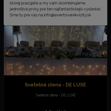
ktorej pracujete a my vám skombinujeme
jednotlivé prvky pre ten najfantastickejší výsledok.
Sme tu pre vás na info@eventoverekvizity.sk
Svetelná stena - DE LUXE
Svetelná stena - DE LUXE