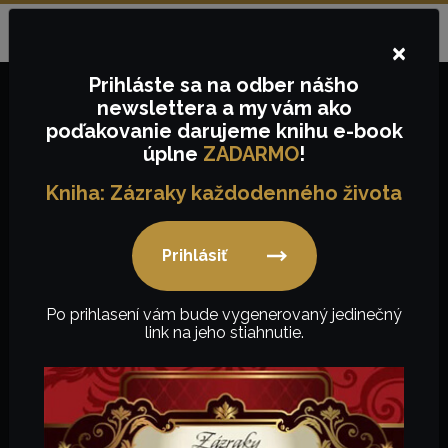
Objednávky na tel.č.:
+421
910657843
alebo e-mail:
Jazyk:
SK
info@keygency.sk
×
Prihláste sa
na odber nášho
newslettera
a my vám ako
poďakovanie
darujeme knihu e-book
0,00
€
úplne
ZADARMO
!
Kniha: Zázraky každodenného života
Prihlásiť
Mobiliár
Po prihlasení vám bude vygenerovaný jedinečný
link na jeho stiahnutie.