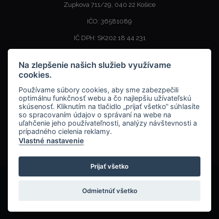
Zupkova 711/29, 040 22 Košice
IČO: 36581089
IČ DPH: SK202 18 44 231
SKLAD - Výdajné miesto
Na zlepšenie našich služieb využívame
cookies.
AGENTÚRA DAISY, s. r. o.
Používame súbory cookies, aby sme zabezpečili
MEDENÁ 3, 040 17 KOŠICE BARCA
optimálnu funkčnosť webu a čo najlepšiu užívateľskú
skúsenosť. Kliknutím na tlačidlo „prijať všetko“ súhlasíte
so spracovaním údajov o správaní na webe na
uľahčenie jeho používateľnosti, analýzy návštevnosti a
+421
910657843
prípadného cielenia reklamy.
Vlastné nastavenie
info@keygency.sk
Prijať všetko
© 2026
daisyinventar.eu
Všetky práva vyhradené
Odmietnúť všetko