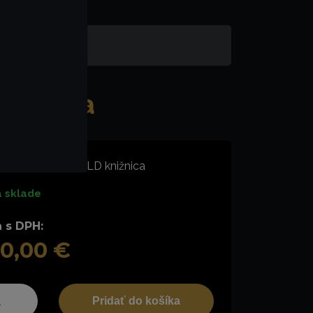
nižnica
sná CHESTERFIELD knižnica
 sklade
 s DPH:
0,00 €
Pridať do košíka