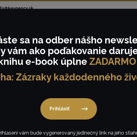
nfo@keygency.sk
áste sa
na odber nášho
newsle
om
Realizácie
Tématické eventy
Podmienk
y vám ako poďakovanie
daruj
knihu e-book úplne
ZADARMO
iha: Zázraky každodenného živ
Rekvizity
Prihlásiť
rihlasení vám bude vygenerovaný jedinečný link na jeho stiahn