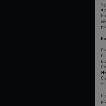
Vy
ru
Kn
re
pri
Ko
Po
Pa
8 d
Re
Hn
Či
Sv
Po
pr