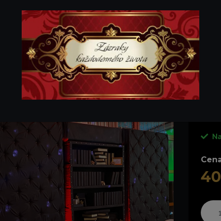
enájom
|
Rekvizity
xusná CHESTERFIELD k
Luxu
Na
Cena
40