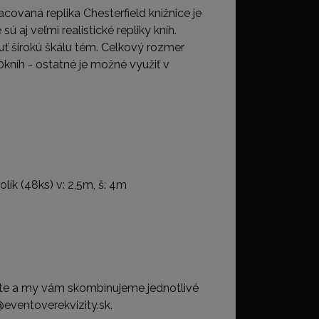
covaná replika Chesterfield knižnice je
 aj veľmi realistické repliky kníh.
ť širokú škálu tém. Celkový rozmer
0kníh - ostatné je možné využiť v
olík (48ks) v: 2,5m, š: 4m
ete a my vám skombinujeme jednotlivé
@eventoverekvizity.sk.