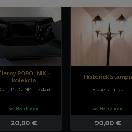
Čierny POPOLNÍK -
Historická lampa
kolekcia
ierny POPOLNÍK - kolekcia
Historická lampa
Na sklade
Na sklade
20,00 €
90,00 €