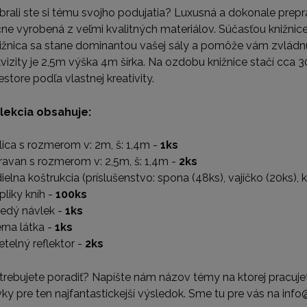
brali ste si tému svojho podujatia? Luxusná a dokonale prepra
čne vyrobená z veľmi kvalitných materiálov. Súčasťou knižnice sú
ižnica sa stane dominantou vašej sály a pomôže vám zvládnu
kvizity je 2,5m výška 4m šírka. Na ozdobu knižnice stačí cca 3
estore podľa vlastnej kreativity.
lekcia obsahuje:
lica s rozmerom v: 2m, š: 1,4m -
1ks
ravan s rozmerom v: 2,5m, š: 1,4m -
2ks
ielna koštrukcia (príslušenstvo: spona (48ks), vajíčko (20ks), k
pliky kníh -
100ks
edý návlek -
1ks
erna látka -
1ks
etelný reflektor -
2ks
trebujete poradiť? Napíšte nám názov témy na ktorej pracuj
vky pre ten najfantastickejší výsledok. Sme tu pre vás na info