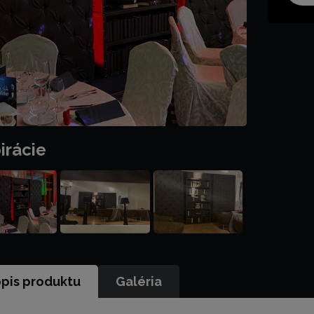
irácie
pis produktu
Galéria