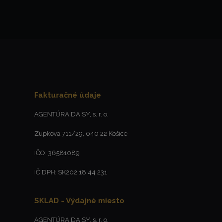
Fakturačné údaje
AGENTÚRA DAISY, s. r. o.
Zupkova 711/29, 040 22 Košice
IČO: 36581089
IČ DPH: SK202 18 44 231
SKLAD - Výdajné miesto
AGENTÚRA DAISY, s. r. o.