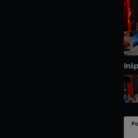
Inšp
Po