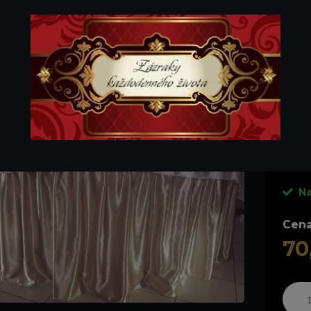
enájom
|
Textil
nketové sukne tmavé - 
Banke
Na
Cena
70