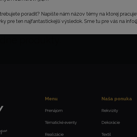
trebujete poradiť? Napíšte nám názov témy na ktorej pracuj
vky pre ten najfantastickejší výsledok. Sme tu pre vás na info
dne produkty.
Menu
Naša ponuka
Prenájom
Rekvizity
Tématické eventy
Dekorácie
Realizácie
Textil