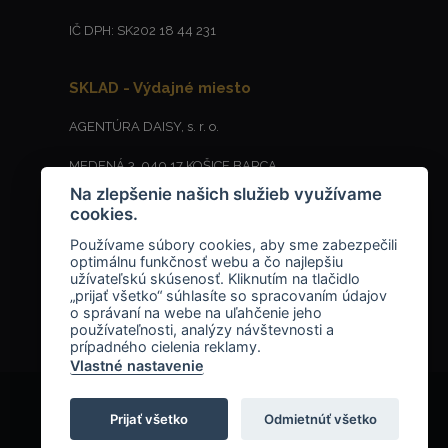
IČ DPH: SK202 18 44 231
SKLAD - Výdajné miesto
AGENTÚRA DAISY, s. r. o.
MEDENÁ 3, 040 17 KOŠICE BARCA
Na zlepšenie našich služieb využívame
cookies.
Používame súbory cookies, aby sme zabezpečili
+421
910657843
optimálnu funkčnosť webu a čo najlepšiu
užívateľskú skúsenosť. Kliknutím na tlačidlo
info@keygency.sk
„prijať všetko“ súhlasíte so spracovaním údajov
o správaní na webe na uľahčenie jeho
používateľnosti, analýzy návštevnosti a
prípadného cielenia reklamy.
Vlastné nastavenie
Prijať všetko
Odmietnúť všetko