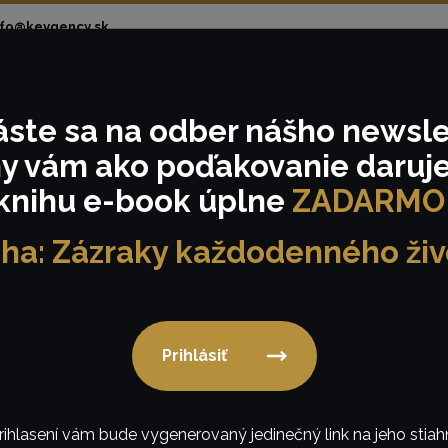
nfo@keygency.sk
áste sa
na odber nášho
newsle
om
Realizácie
Tématické eventy
Podmienk
y vám ako poďakovanie
daruj
knihu e-book úplne
ZADARMO
iha: Zázraky každodenného živ
Textil
Prihlásiť
rihlasení vám bude vygenerovaný jedinečný link na jeho stiahn