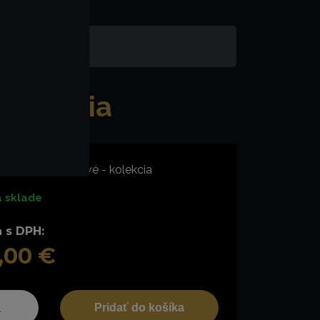
kolekcia
tové sukne tmavé - kolekcia
 sklade
 s DPH:
,00 €
Pridať do košíka