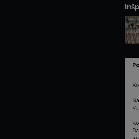
Inšp
Po
Ko
Ná
Ve
Ko
Ba
rô