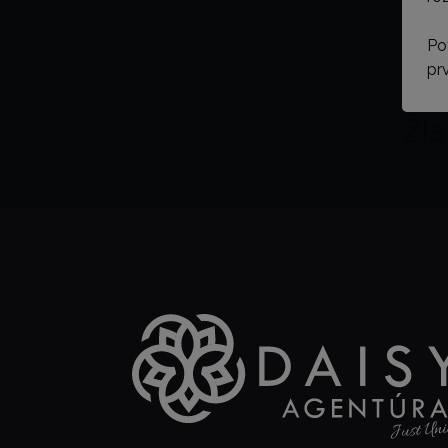
Po
pr
Žia