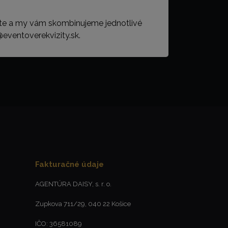
ete a my vám skombinujeme jednotlivé
@eventoverekvizity.sk.
Fakturačné údaje
AGENTÚRA DAISY, s. r. o.
Zupkova 711/29, 040 22 Košice
IČO: 36581089