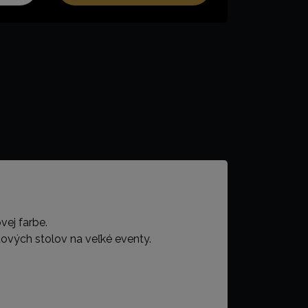
vej farbe.
etových stolov na veľké eventy.