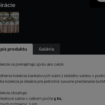
irácie
pis produktu
Galéria
lekcie sa prenajímajú spolu ako celok.
dherná kolekcia banketových sukní z lesklého saténu v púdro
ľká kolekcia je ideálna pre jednotné, luxusné prestieranie buf
lekcia obsahuje:
nketové sukne v celkom počte
5 ks,
znych rozmerov: 3,4m