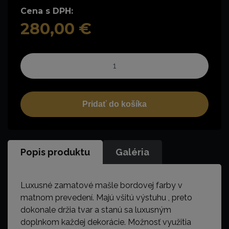
Cena s DPH:
280,00 €
Pridať do košíka
Popis produktu
Galéria
Luxusné zamatové mašle bordovej farby v
matnom prevedení. Majú všitú výstuhu , preto
dokonale držia tvar a stanú sa luxusným
doplnkom každej dekorácie. Možnosť využitia