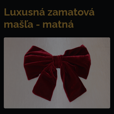
Luxusná zamatová
mašľa - matná