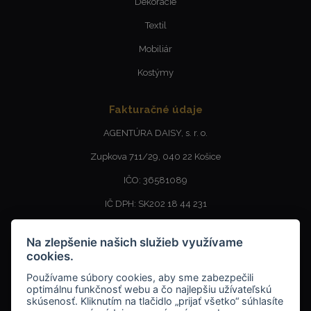
Dekorácie
Textil
Mobiliár
Kostýmy
Fakturačné údaje
AGENTÚRA DAISY, s. r. o.
Zupkova 711/29, 040 22 Košice
IČO: 36581089
IČ DPH: SK202 18 44 231
SKLAD - Výdajné miesto
Na zlepšenie našich služieb využívame
cookies.
AGENTÚRA DAISY, s. r. o.
Používame súbory cookies, aby sme zabezpečili
MEDENÁ 3, 040 17 KOŠICE BARCA
optimálnu funkčnosť webu a čo najlepšiu užívateľskú
skúsenosť. Kliknutím na tlačidlo „prijať všetko“ súhlasíte