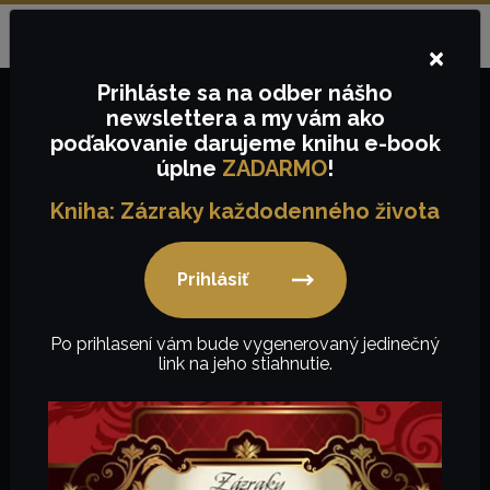
Objednávky na tel.č.:
+421
910657843
alebo e-mail:
Jazyk:
SK
info@keygency.sk
×
Prihláste sa
na odber nášho
newslettera
a my vám ako
poďakovanie
darujeme knihu e-book
0,00
€
úplne
ZADARMO
!
Kniha: Zázraky každodenného života
Prihlásiť
Textil
Po prihlasení vám bude vygenerovaný jedinečný
link na jeho stiahnutie.