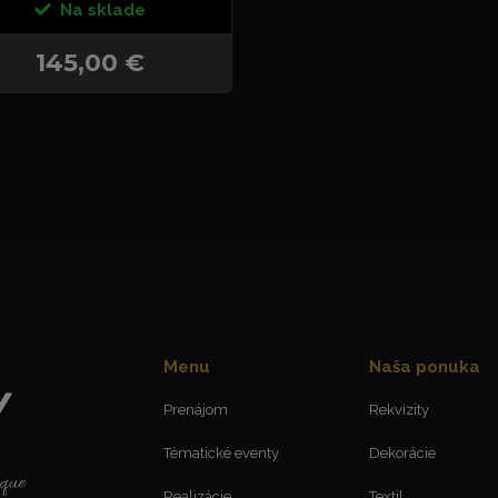
Na sklade
145,00 €
Menu
Naša ponuka
Prenájom
Rekvizity
Tématické eventy
Dekorácie
Realizácie
Textil