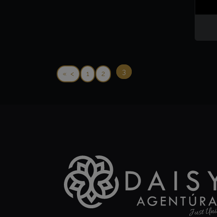
3
<
1
2