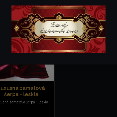
enájom
|
Textil
Luxusná zamatová
šerpa - lesklá
usná zamatová šerpa - lesklá