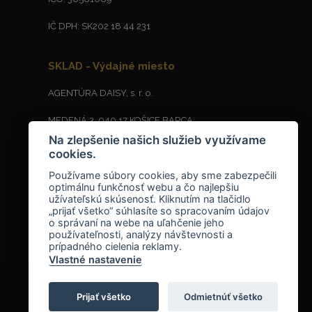
IČ DPH: SK202 18 44 231
SKLAD - Výdajné miesto
AGENTÚRA DAISY, s. r. o.
MEDENÁ 3, 040 17 KOŠICE BARCA
Na zlepšenie našich služieb využívame
cookies.
+421
Používame súbory cookies, aby sme zabezpečili
910657843
optimálnu funkčnosť webu a čo najlepšiu
užívateľskú skúsenosť. Kliknutím na tlačidlo
info@keygency.sk
„prijať všetko“ súhlasíte so spracovaním údajov
o správaní na webe na uľahčenie jeho
používateľnosti, analýzy návštevnosti a
prípadného cielenia reklamy.
Vlastné nastavenie
Prijať všetko
Odmietnúť všetko