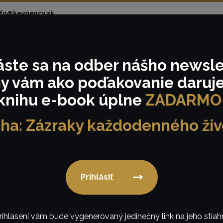
nfo@keygency.sk
áste sa
na odber nášho
newsle
om
Realizácie
Tématické eventy
Podmienk
y vám ako poďakovanie
daruj
knihu e-book úplne
ZADARMO
iha: Zázraky každodenného živ
Textil
Prihlásiť
rihlasení vám bude vygenerovaný jedinečný link na jeho stiahn