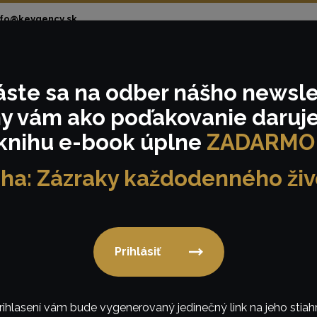
nfo@keygency.sk
áste sa
na odber nášho
newsle
om
Realizácie
Tématické eventy
Podmienk
y vám ako poďakovanie
daruj
knihu e-book úplne
ZADARMO
iha: Zázraky každodenného živ
Realizácie
Prihlásiť
rihlasení vám bude vygenerovaný jedinečný link na jeho stiahn